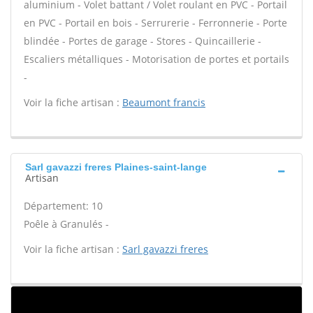
aluminium - Volet battant / Volet roulant en PVC - Portail
en PVC - Portail en bois - Serrurerie - Ferronnerie - Porte
blindée - Portes de garage - Stores - Quincaillerie -
Escaliers métalliques - Motorisation de portes et portails
-
Voir la fiche artisan :
Beaumont francis
Sarl gavazzi freres Plaines-saint-lange
Artisan
Département: 10
Poêle à Granulés -
Voir la fiche artisan :
Sarl gavazzi freres