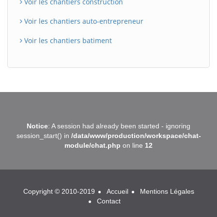
Voir les chantiers construction
Voir les chantiers auto-entrepreneur
Voir les chantiers batiment
BatiWebPro
B
Notice
: A session had already been started - ignoring
Assistant en ligne
session_start() in
/data/www/production/workspace/chat-
module/chat.php
on line
12
B
Copyright © 2010-2019
Accueil
Mentions Légales
Contact