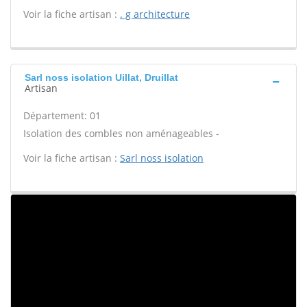
Voir la fiche artisan :
. g architecture
Sarl noss isolation Uillat, Druillat
Artisan
Département: 01
Isolation des combles non aménageables -
Voir la fiche artisan :
Sarl noss isolation