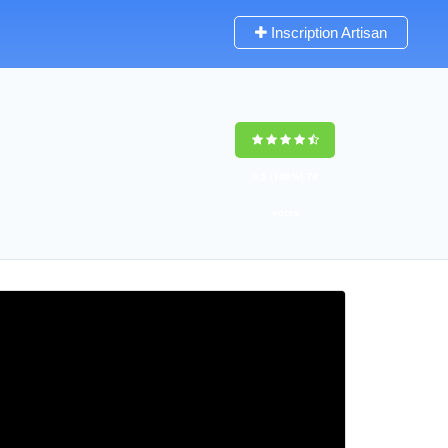
Inscription Artisan
9,5
(100%)
74
votes