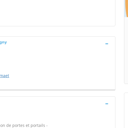
igny
rmaet
on de portes et portails -