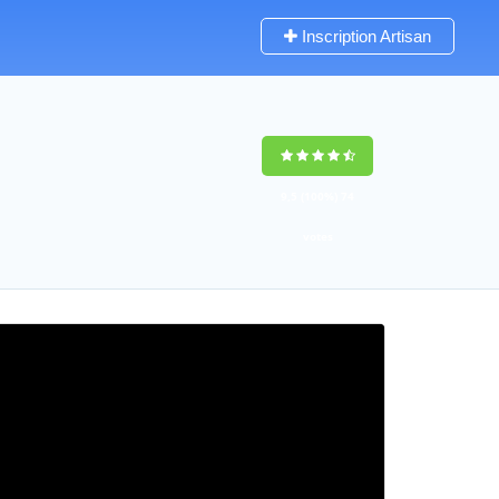
Inscription Artisan
9,5
(100%)
74
votes