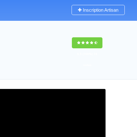
Inscription Artisan
9,5
(100%)
74
votes