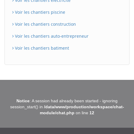
Voir les chantiers electricite
Voir les chantiers piscine
Voir les chantiers construction
Voir les chantiers auto-entrepreneur
Voir les chantiers batiment
BatiWebPro
B
Notice
: A session had already been started - ignoring
Assistant en ligne
session_start() in
/data/www/production/workspace/chat-
module/chat.php
on line
12
B