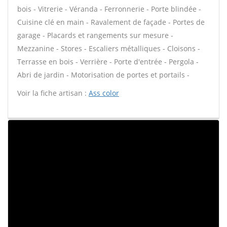
bois - Vitrerie - Véranda - Ferronnerie - Porte blindée -
Cuisine clé en main - Ravalement de façade - Portes de
garage - Placards et rangements sur mesure -
Mezzanine - Stores - Escaliers métalliques - Cloisons -
Terrasse en bois - Verrière - Porte d'entrée - Pergola -
Abri de jardin - Motorisation de portes et portails -
Voir la fiche artisan :
Ass color