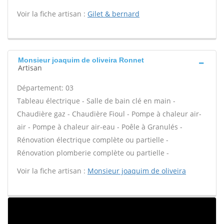
Voir la fiche artisan :
Gilet & bernard
Monsieur joaquim de oliveira Ronnet
Artisan
Département: 03
Tableau électrique - Salle de bain clé en main -
Chaudière gaz - Chaudière Fioul - Pompe à chaleur air-
air - Pompe à chaleur air-eau - Poêle à Granulés -
Rénovation électrique complète ou partielle -
Rénovation plomberie complète ou partielle -
Voir la fiche artisan :
Monsieur joaquim de oliveira