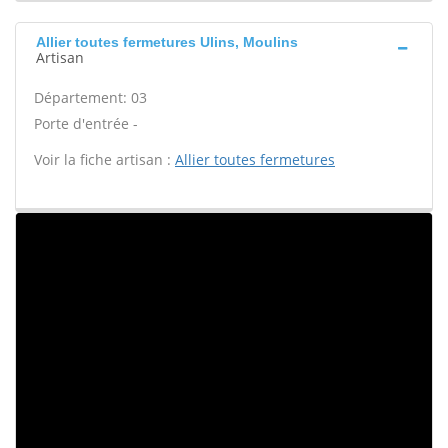
Allier toutes fermetures Ulins, Moulins
Artisan
Département: 03
Porte d'entrée -
Voir la fiche artisan :
Allier toutes fermetures