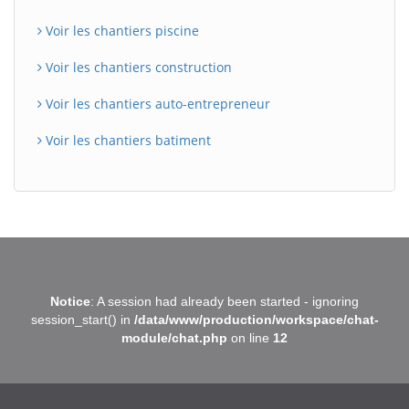
Voir les chantiers piscine
Voir les chantiers construction
Voir les chantiers auto-entrepreneur
Voir les chantiers batiment
BatiWebPro
B
Notice
: A session had already been started - ignoring
Assistant en ligne
session_start() in
/data/www/production/workspace/chat-
module/chat.php
on line
12
B