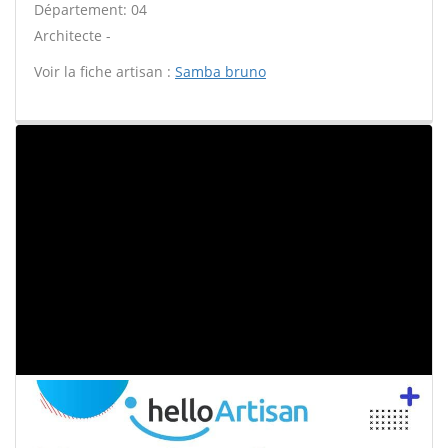
Département: 04
Architecte -
Voir la fiche artisan :
Samba bruno