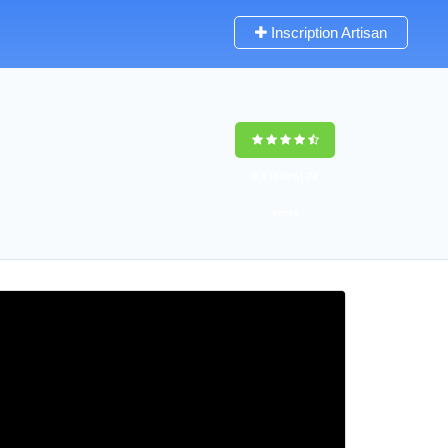
Inscription Artisan
9,5
(100%)
74
votes