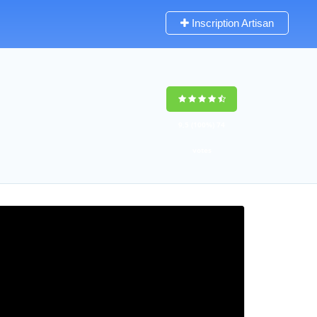
Inscription Artisan
9,5
(100%)
74
votes