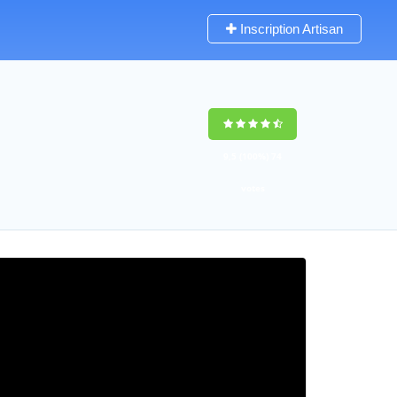
Inscription Artisan
9,5
(100%)
74
votes