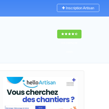
Inscription Artisan
9,5
(100%)
58
votes