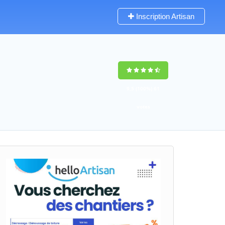
Inscription Artisan
9,5
(100%)
61
votes