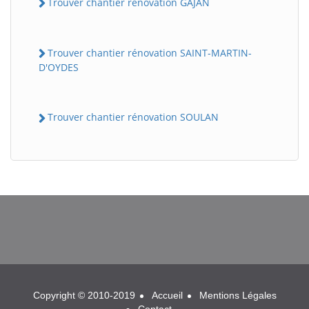
Trouver chantier rénovation GAJAN
Trouver chantier rénovation SAINT-MARTIN-
D'OYDES
Trouver chantier rénovation SOULAN
BatiWebPro
B
Assistant en ligne
B
Copyright © 2010-2019
Accueil
Mentions Légales
Contact