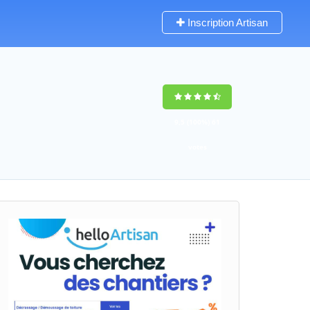
Inscription Artisan
9,5
(100%)
61
votes