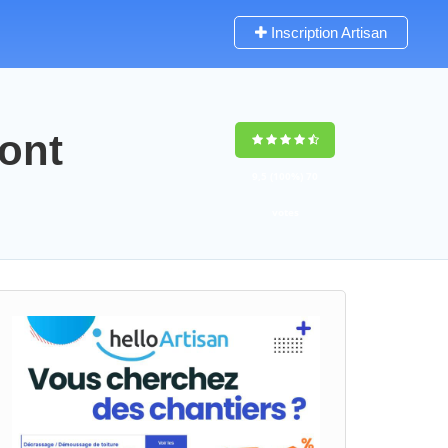
Inscription Artisan
mont
9,5
(100%)
70
votes