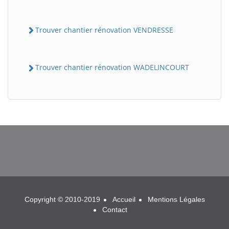
Trouver chantier rénovation VENDRESSE
Trouver chantier rénovation WADELINCOURT
BatiWebPro
B
Assistant en ligne
B
Copyright © 2010-2019
Accueil
Mentions Légales
Contact
BatiWebPro