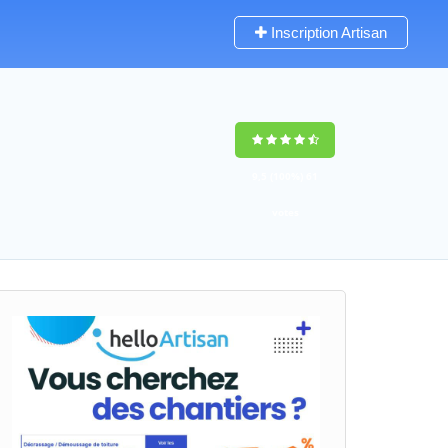
Inscription Artisan
9,5
(100%)
61
votes