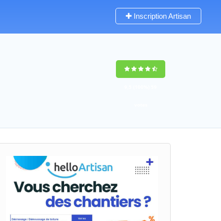
Inscription Artisan
9,5
(100%)
59
votes