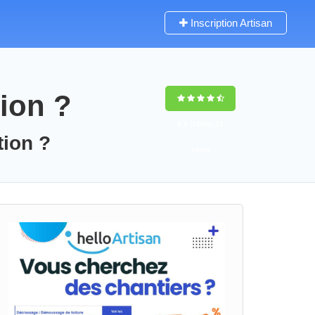
Inscription Artisan
ion ?
9,5
(100%)
57
tion ?
votes