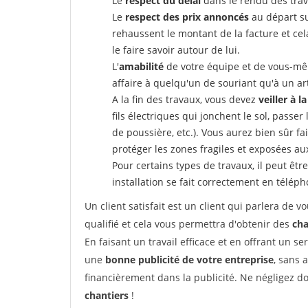
Le
respect du délai
dans le rendu des trav
Le
respect des prix annoncés
au départ su
rehaussent le montant de la facture et ce
le faire savoir autour de lui.
L'
amabilité
de votre équipe et de vous-même
affaire à quelqu'un de souriant qu'à un ar
A la fin des travaux, vous devez
veiller à l
fils électriques qui jonchent le sol, passer
de poussière, etc.). Vous aurez bien sûr fai
protéger les zones fragiles et exposées au
Pour certains types de travaux, il peut êtr
installation se fait correctement en télép
Un client satisfait est un client qui parlera de
qualifié et cela vous permettra d'obtenir des
cha
En faisant un travail efficace et en offrant un se
une
bonne publicité de votre entreprise
, sans 
financièrement dans la publicité. Ne négligez d
chantiers
!