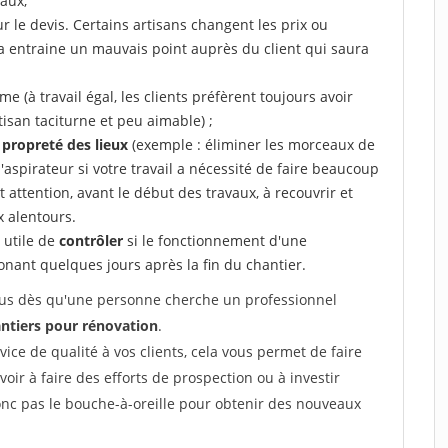
aux,
r le devis. Certains artisans changent les prix ou
la entraine un mauvais point auprès du client qui saura
 (à travail égal, les clients préfèrent toujours avoir
tisan taciturne et peu aimable) ;
a propreté des lieux
(exemple : éliminer les morceaux de
 l'aspirateur si votre travail a nécessité de faire beaucoup
t attention, avant le début des travaux, à recouvrir et
x alentours.
e utile de
contrôler
si le fonctionnement d'une
honant quelques jours après la fin du chantier.
 vous dès qu'une personne cherche un professionnel
ntiers pour rénovation
.
rvice de qualité à vos clients, cela vous permet de faire
avoir à faire des efforts de prospection ou à investir
onc pas le bouche-à-oreille pour obtenir des nouveaux