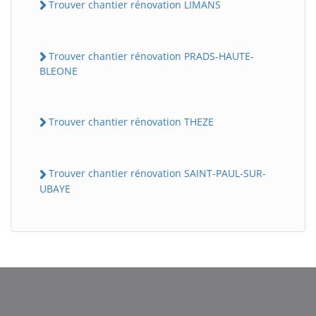
Trouver chantier rénovation LIMANS
Trouver chantier rénovation PRADS-HAUTE-
BLEONE
Trouver chantier rénovation THEZE
BatiWebPro
Trouver chantier rénovation SAINT-PAUL-SUR-
B
Assistant en ligne
UBAYE
B
BatiWebPro