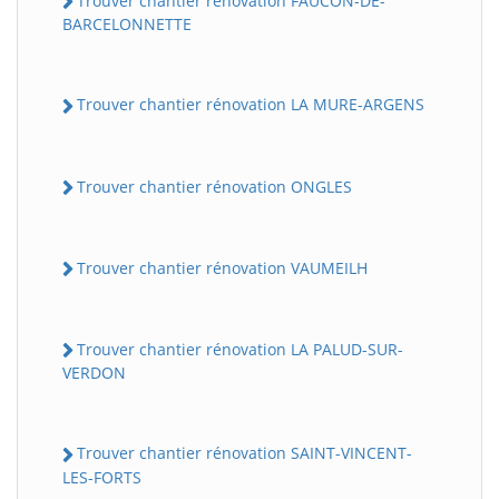
Trouver chantier rénovation FAUCON-DE-
BARCELONNETTE
Trouver chantier rénovation LA MURE-ARGENS
Trouver chantier rénovation ONGLES
Trouver chantier rénovation VAUMEILH
BatiWebPro
B
Assistant en ligne
Trouver chantier rénovation LA PALUD-SUR-
B
VERDON
Trouver chantier rénovation SAINT-VINCENT-
LES-FORTS
BatiWebPro