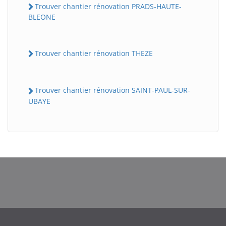
Trouver chantier rénovation PRADS-HAUTE-
BLEONE
Trouver chantier rénovation THEZE
Trouver chantier rénovation SAINT-PAUL-SUR-
UBAYE
BatiWebPro
B
Assistant en ligne
B
BatiWebPro