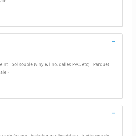
ale -
nt - Sol souple (vinyle, lino, dalles PVC, etc) - Parquet -
ale -
e de façade - Isolation par l'extérieur - Nettoyage de