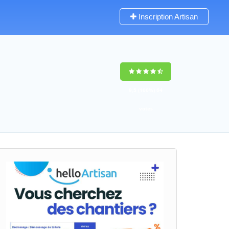
Inscription Artisan
9,5
(100%)
64
votes