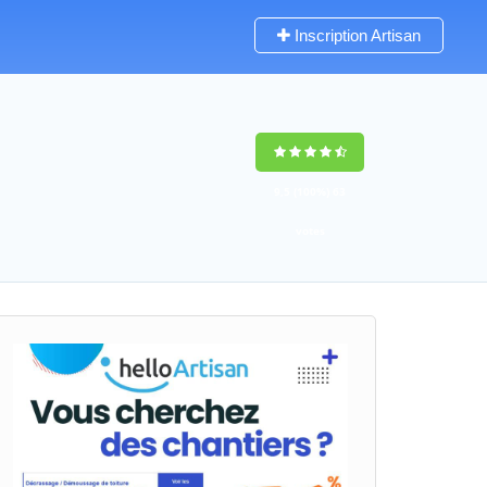
Inscription Artisan
9,5
(100%)
63
votes