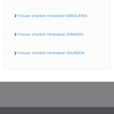
Trouver chantier rénovation GREOLIERES
Trouver chantier rénovation SERANON
Trouver chantier rénovation GOURDON
BatiWebPro
B
Assistant en ligne
B
BatiWebPro