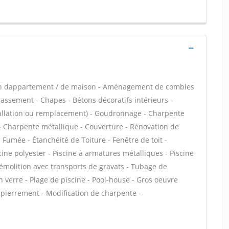
ion dappartement / de maison - Aménagement de combles
rassement - Chapes - Bétons décoratifs intérieurs -
stallation ou remplacement) - Goudronnage - Charpente
s - Charpente métallique - Couverture - Rénovation de
 Fumée - Étanchéité de Toiture - Fenêtre de toit -
cine polyester - Piscine à armatures métalliques - Piscine
 Démolition avec transports de gravats - Tubage de
verre - Plage de piscine - Pool-house - Gros oeuvre
mpierrement - Modification de charpente -