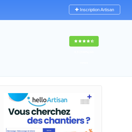
Inscription Artisan
9,5
(100%)
63
votes