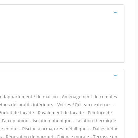
ion dappartement / de maison - Aménagement de combles
ons décoratifs intérieurs - Voiries / Réseaux externes -
 Enduit de façade - Ravalement de façade - Peinture de
- Faux plafond - Isolation phonique - Isolation thermique
ne en dur - Piscine à armatures métalliques - Dalles béton
ns - Rénovation de parquet - Faïence murale - Terrasse en