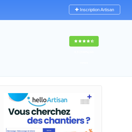
Inscription Artisan
9,5
(100%)
63
votes