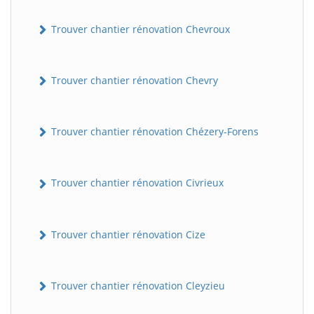
Trouver chantier rénovation Chevroux
Trouver chantier rénovation Chevry
Trouver chantier rénovation Chézery-Forens
BatiWebPro
B
Assistant en ligne
Trouver chantier rénovation Civrieux
B
Trouver chantier rénovation Cize
Trouver chantier rénovation Cleyzieu
BatiWebPro