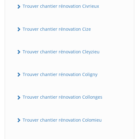
Trouver chantier rénovation Civrieux
Trouver chantier rénovation Cize
Trouver chantier rénovation Cleyzieu
Trouver chantier rénovation Coligny
BatiWebPro
B
Assistant en ligne
Trouver chantier rénovation Collonges
B
Trouver chantier rénovation Colomieu
BatiWebPro