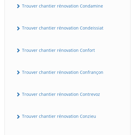
Trouver chantier rénovation Condamine
Trouver chantier rénovation Condeissiat
Trouver chantier rénovation Confort
Trouver chantier rénovation Confrançon
BatiWebPro
B
Assistant en ligne
Trouver chantier rénovation Contrevoz
B
Trouver chantier rénovation Conzieu
BatiWebPro