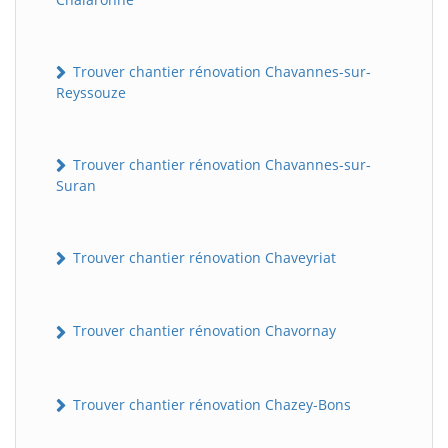
Trouver chantier rénovation Chavannes-sur-
Reyssouze
Trouver chantier rénovation Chavannes-sur-
Suran
BatiWebPro
B
Trouver chantier rénovation Chaveyriat
Assistant en ligne
B
Trouver chantier rénovation Chavornay
Trouver chantier rénovation Chazey-Bons
BatiWebPro