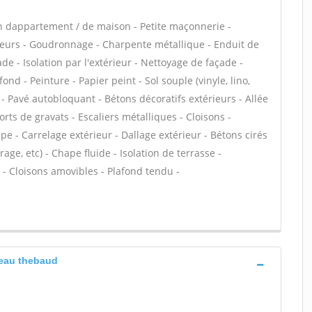
n dappartement / de maison - Petite maçonnerie -
ieurs - Goudronnage - Charpente métallique - Enduit de
e - Isolation par l'extérieur - Nettoyage de façade -
nd - Peinture - Papier peint - Sol souple (vinyle, lino,
 - Pavé autobloquant - Bétons décoratifs extérieurs - Allée
rts de gravats - Escaliers métalliques - Cloisons -
e - Carrelage extérieur - Dallage extérieur - Bétons cirés
ge, etc) - Chape fluide - Isolation de terrasse -
- Cloisons amovibles - Plafond tendu -
eau thebaud