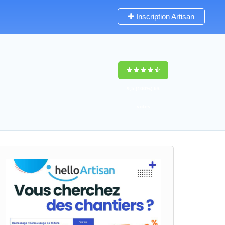
Inscription Artisan
9,5
(100%)
63
votes