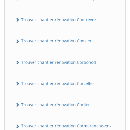
Trouver chantier rénovation Contrevoz
Trouver chantier rénovation Conzieu
Trouver chantier rénovation Corbonod
BatiWebPro
B
Assistant en ligne
Trouver chantier rénovation Corcelles
B
Trouver chantier rénovation Corlier
Trouver chantier rénovation Cormaranche-en-
BatiWebPro