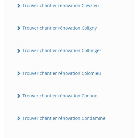
Trouver chantier rénovation Cleyzieu
Trouver chantier rénovation Coligny
Trouver chantier rénovation Collonges
Trouver chantier rénovation Colomieu
BatiWebPro
B
Assistant en ligne
Trouver chantier rénovation Conand
B
Trouver chantier rénovation Condamine
BatiWebPro