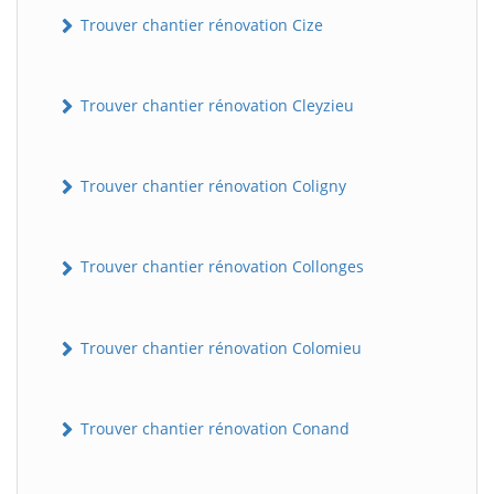
Trouver chantier rénovation Cize
Trouver chantier rénovation Cleyzieu
Trouver chantier rénovation Coligny
BatiWebPro
Trouver chantier rénovation Collonges
B
Assistant en ligne
Trouver chantier rénovation Colomieu
B
Trouver chantier rénovation Conand
BatiWebPro