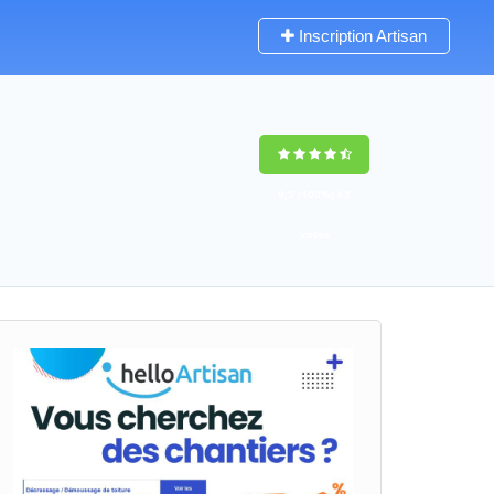
Inscription Artisan
9,5
(100%)
62
votes