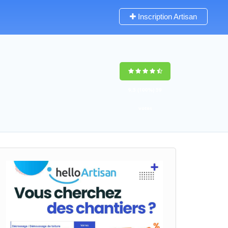
Inscription Artisan
9,5
(100%)
59
votes