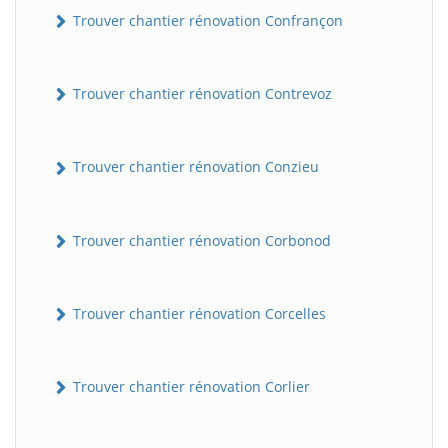
Trouver chantier rénovation Confrançon
Trouver chantier rénovation Contrevoz
Trouver chantier rénovation Conzieu
Trouver chantier rénovation Corbonod
BatiWebPro
B
Assistant en ligne
Trouver chantier rénovation Corcelles
B
Trouver chantier rénovation Corlier
BatiWebPro