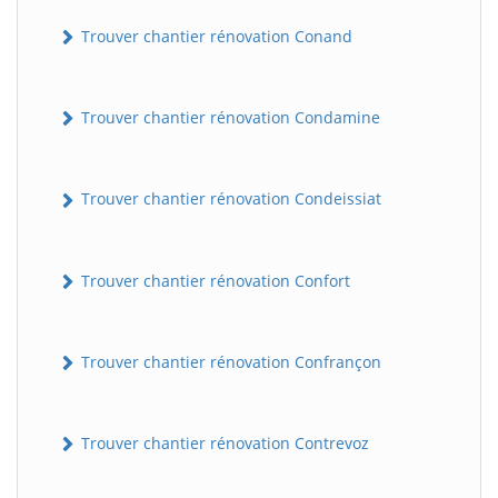
Trouver chantier rénovation Conand
Trouver chantier rénovation Condamine
Trouver chantier rénovation Condeissiat
BatiWebPro
B
Trouver chantier rénovation Confort
Assistant en ligne
B
Trouver chantier rénovation Confrançon
Trouver chantier rénovation Contrevoz
BatiWebPro