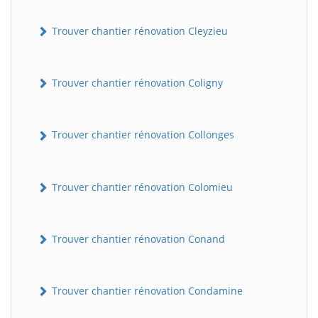
Trouver chantier rénovation Cleyzieu
Trouver chantier rénovation Coligny
Trouver chantier rénovation Collonges
BatiWebPro
B
Assistant en ligne
Trouver chantier rénovation Colomieu
B
Trouver chantier rénovation Conand
Trouver chantier rénovation Condamine
BatiWebPro