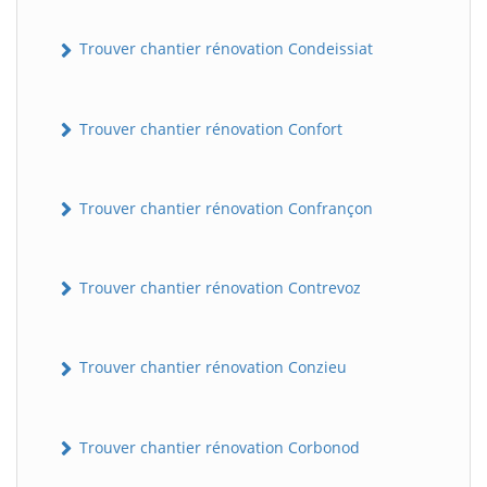
Trouver chantier rénovation Condeissiat
Trouver chantier rénovation Confort
Trouver chantier rénovation Confrançon
BatiWebPro
B
Assistant en ligne
Trouver chantier rénovation Contrevoz
B
Trouver chantier rénovation Conzieu
Trouver chantier rénovation Corbonod
BatiWebPro