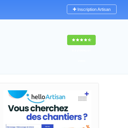
Inscription Artisan
9,5
(100%)
61
votes