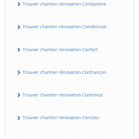
Trouver chantier rénovation Condamine
Trouver chantier rénovation Condeissiat
Trouver chantier rénovation Confort
Trouver chantier rénovation Confrançon
BatiWebPro
B
Assistant en ligne
Trouver chantier rénovation Contrevoz
B
Trouver chantier rénovation Conzieu
BatiWebPro