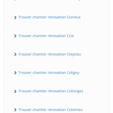
Trouver chantier rénovation Civrieux
Trouver chantier rénovation Cize
Trouver chantier rénovation Cleyzieu
BatiWebPro
B
Assistant en ligne
Trouver chantier rénovation Coligny
B
Trouver chantier rénovation Collonges
Trouver chantier rénovation Colomieu
BatiWebPro