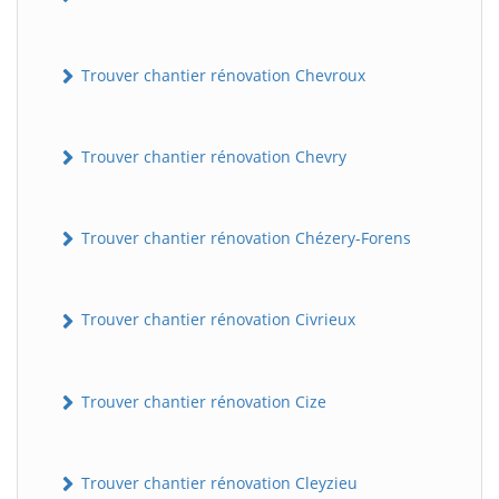
Trouver chantier rénovation Chevroux
Trouver chantier rénovation Chevry
Trouver chantier rénovation Chézery-Forens
BatiWebPro
B
Assistant en ligne
Trouver chantier rénovation Civrieux
B
Trouver chantier rénovation Cize
Trouver chantier rénovation Cleyzieu
BatiWebPro