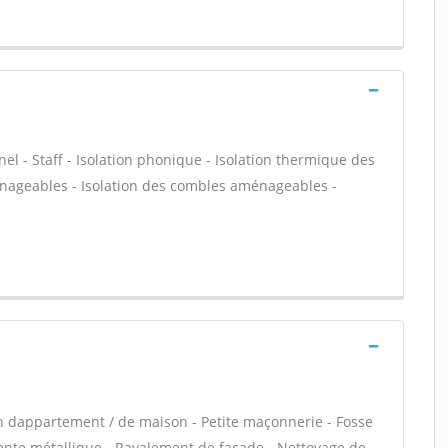
nel - Staff - Isolation phonique - Isolation thermique des
énageables - Isolation des combles aménageables -
n dappartement / de maison - Petite maçonnerie - Fosse
ente métallique - Ravalement de façade - Nettoyage de