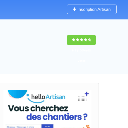
Inscription Artisan
9,5
(100%)
63
votes